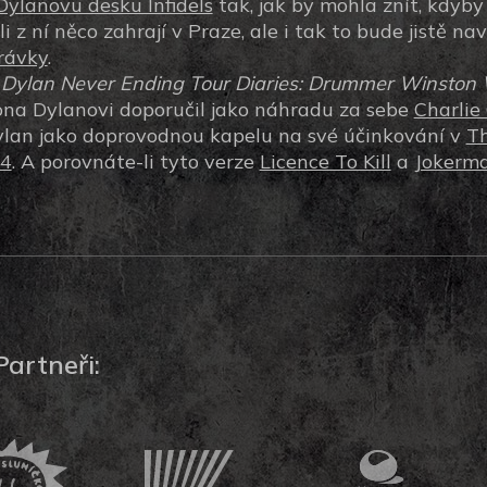
Dylanovu desku Infidels
tak, jak by mohla znít, kdyby
tli z ní něco zahrají v Praze, ale i tak to bude jistě na
rávky
.
Dylan Never Ending Tour Diaries: Drummer Winston W
tona Dylanovi doporučil jako náhradu za sebe
Charlie
Dylan jako doprovodnou kapelu na své účinkování v
T
84
. A porovnáte-li tyto verze
Licence To Kill
a
Jokerm
Partneři: