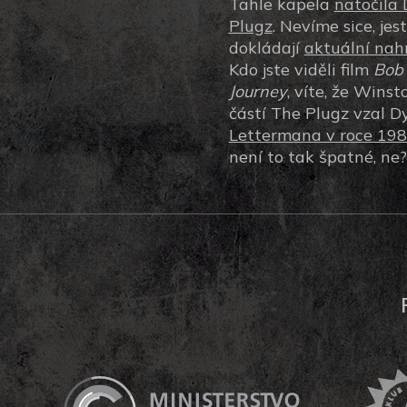
Tahle kapela
natočila 
Plugz
. Nevíme sice, jes
dokládají
aktuální nah
Kdo jste viděli film
Bob 
Journey
, víte, že Wins
částí The Plugz vzal 
Lettermana v roce 19
není to tak špatné, ne?