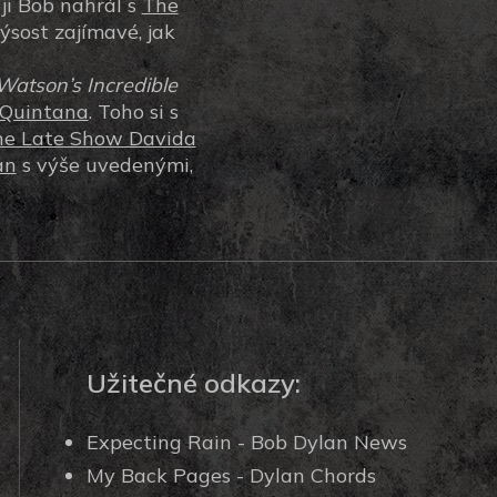
 ji Bob nahrál s
The
výsost zajímavé, jak
atson’s Incredible
 Quintana
. Toho si s
he Late Show Davida
an
s výše uvedenými,
Užitečné odkazy:
Expecting Rain - Bob Dylan News
My Back Pages - Dylan Chords