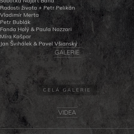
Sobotka Najbrt Band
Radosti života + Petr Pelikán
Vladimír Merta
Petr Bublák
Fanda Holý & Paula Nozzari
Míra Kašpar
Jan Švihálek & Pavel Všianský
GALERIE
CELÁ GALERIE
VIDEA
?>