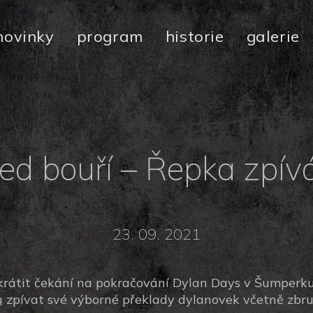
novinky
program
historie
galerie
řed bouří – Řepka zpív
23. 09. 2021
zkrátit čekání na pokračování Dylan Days v Šumperku
u
zpívat své výborné překlady dylanovek včetně zbr