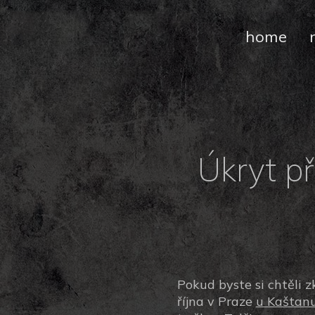
home
Úkryt p
Pokud byste si chtěli 
října v Praze
u Kaštan