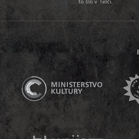
to šlo v Telči.