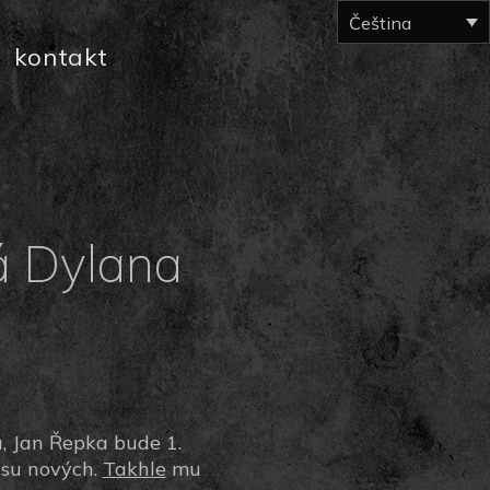
Čeština
kontakt
á Dylana
, Jan Řepka bude 1.
usu nových.
Takhle
mu