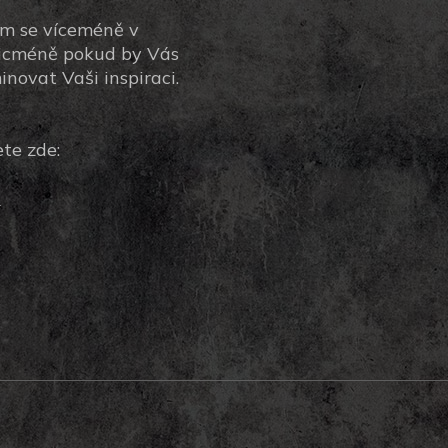
ým se víceméně v
 nicméně pokud by Vás
inovat Vaši inspiraci.
te zde:
7