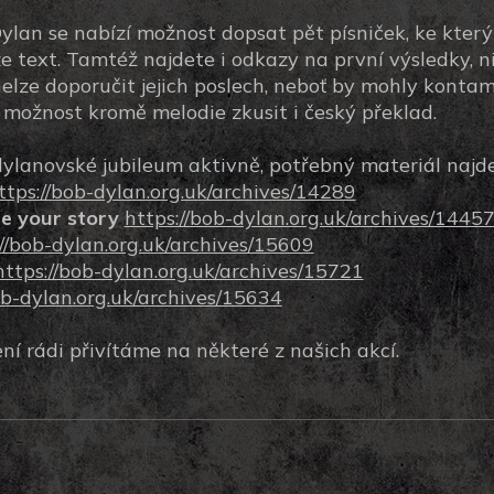
lan se nabízí možnost dopsat pět písniček, ke kter
e text. Tamtéž najdete i odkazy na první výsledky,
elze doporučit jejich poslech, neboť by mohly kontam
 možnost kromě melodie zkusit i český překlad.
 dylanovské jubileum aktivně, potřebný materiál najde
ttps://bob-dylan.org.uk/archives/14289
te your story
https://bob-dylan.org.uk/archives/1445
://bob-dylan.org.uk/archives/15609
https://bob-dylan.org.uk/archives/15721
ob-dylan.org.uk/archives/15634
í rádi přivítáme na některé z našich akcí.