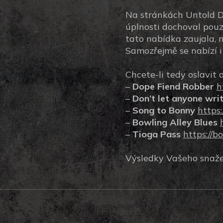
Na stránkách Untold Dy
úplnosti dochoval pouz
tato nabídka zaujala, n
Samozřejmě se nabízí i
Chcete-li tedy oslavit
–
Dope Fiend Robber
h
–
Don’t let anyone wri
–
Song to Bonny
https
–
Bowling Alley Blues
–
Tioga Pass
https://b
Výsledky Vašeho snažen